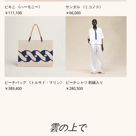
,
,
ビキニ 《ハーモニー》
サンダル 《ミコノス》
価格
価格
￥111,100
￥66,000
,
,
ビーチバッグ 《トルサド・マリン》
ビーチシャツ 刺繍入り
価格
価格
￥389,400
￥280,500
雲の上で