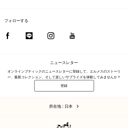
フォローする
Facebook
Line
Instagram
Youtube
(新
(新
(新
(新
し
し
し
し
い
い
い
い
ウ
ウ
ウ
ウ
ィ
ィ
ィ
ィ
ン
ン
ン
ン
ド
ド
ド
ド
ニュースレター
ウ)
ウ)
ウ)
ウ)
オンラインブティックのニュースレターに登録して、エルメスのストーリ
ー、最新コレクション、そして楽しいサプライズを体験してみませんか？
登録
ニ
ュ
ー
日
,
所
ス
所在地
: 日本
本
レ
在
タ
地
ー
を