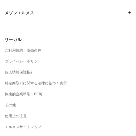
ビューティ製品のお取扱い店舗
ご配送
メゾンエルメス
Apple Watch Hermèsの販売店
店舗でのお受け取り
持続可能な発展
ギフト
ご注文の確認
新
エルメス財団 （英語サイト）
メンテナンスと修理
リーガル
し
返品と交換
い
新
エルメスで働く
タ
し
ご利用規約・販売条件
ブ
い
新
ファイナンス（英語サイト）
タ
し
プライバシーポリシー
ブ
い
エルメスのパートナー
タ
個人情報保護指針
ブ
新
新版「エルメスの道」
し
特定商取引に関する法律に基づく表示
い
タ
拘束的企業準則（BCR)
ブ
その他
使用上の注意
エルメスサイトマップ