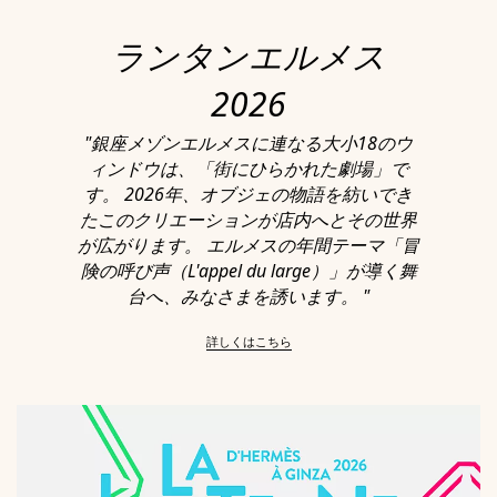
ランタンエルメス
2026
"銀座メゾンエルメスに連なる大小18のウ
ィンドウは、「街にひらかれた劇場」で
す。 2026年、オブジェの物語を紡いでき
たこのクリエーションが店内へとその世界
が広がります。 エルメスの年間テーマ「冒
険の呼び声（L'appel du large）」が導く舞
台へ、みなさまを誘います。 "
詳しくはこちら