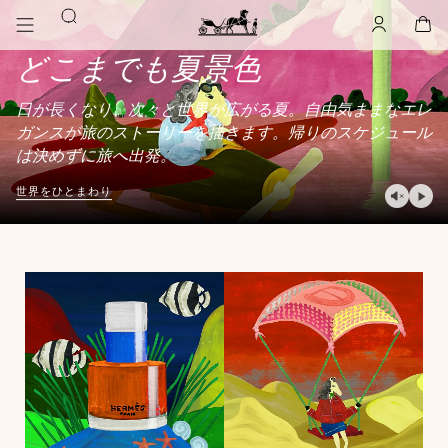
メ
商
検
イ
品
ア
,
オ
カ
,
空
ン
検
索
カ
フ
ー
ホ
どこまでも夏景色
コ
索
ウ
ラ
ト
ー
す
ン
イ
ン
ペ
ム
る
ト
ン
Hermès
テ
ー
Paris
ン
ジ
日が長くなり、次々と世界が広がる夏。自由気ままなエレ
ツ
に
ガンスが旅のストーリーを描きます。帰りのスケジュール
を
行
見
く
は決めずに旅へ出発。
に
行
ビ
世界をひとまわり
く
デ
オ
を
再
生
す
る
ビ
デ
オ
を
停
止
す
る