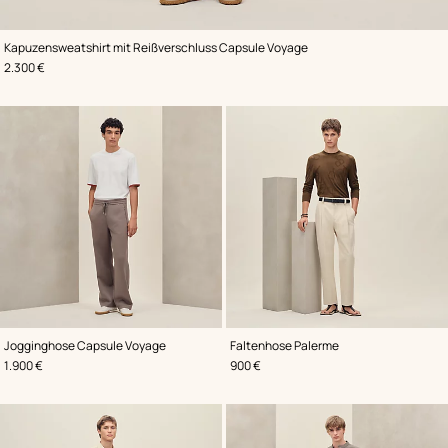
,
Farbe
:
Kapuzensweatshirt mit Reißverschluss Capsule Voyage
Grau
,
Preis
2.300 €
,
Farbe
:
,
Farbe
:
Jogginghose Capsule Voyage
Faltenhose Palerme
Grau
Beige/Natur
,
Preis
,
Preis
1.900 €
900 €