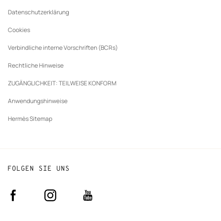
Unsere Partnerhäuser
Datenschutzerklärung
Cookies
Verbindliche interne Vorschriften (BCRs)
Rechtliche Hinweise
ZUGÄNGLICHKEIT: TEILWEISE KONFORM
Anwendungshinweise
Hermès Sitemap
FOLGEN SIE UNS
Facebook
Instagram
Youtube
(neues
(neues
(neues
Fenster)
Fenster)
Fenster)