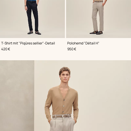
,
Farbe
:
,
Farbe
:
T-Shirt mit "Piqûres sellier"-Detail
Polohemd "Détail H"
Blau
Beige/Natur
,
Preis
,
Preis
420 €
950 €