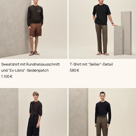
,
Farbe
:
,
Farbe
:
Sweatshirt mit Rundhalsausschnitt
T-Shirt mit "Sellier"-Detail
Braun
Schwarz
,
Preis
und "Ex-Libris"-Seidenpatch
580 €
,
Preis
1.100 €