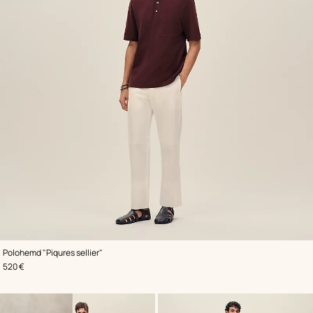
,
Farbe
:
Polohemd "Piqures sellier"
Rot
,
Preis
520 €