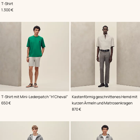
,
Farbe
:
T-Shirt
Grün
,
Preis
1.300 €
,
Farbe
:
,
Farbe
:
T-Shirt mit Mini-Lederpatch "H'Cheval"
Kastenförmig geschnittenes Hemd mit
Grün
Grau
,
Preis
650 €
kurzen Ärmeln und Matrosenkragen
,
Preis
870 €