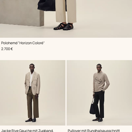
,
Farbe
:
Polohemd "Horizon Coloré"
Beige/Natur
,
Preis
2.700 €
,
Farbe
:
,
Farbe
:
Jacke Rive Gauche mit Zugband,
Pullover mit Rundhalsausschnitt