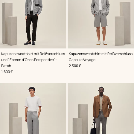
,
Farbe
:
,
Farbe
:
Kapuzensweatshirt mit Reißverschluss
Kapuzensweatshirt mit Reißverschluss
Grau
Grau
und "Eperon d'Or en Perspective"-
Capsule Voyage
,
Preis
Patch
2.300 €
,
Preis
1.600 €