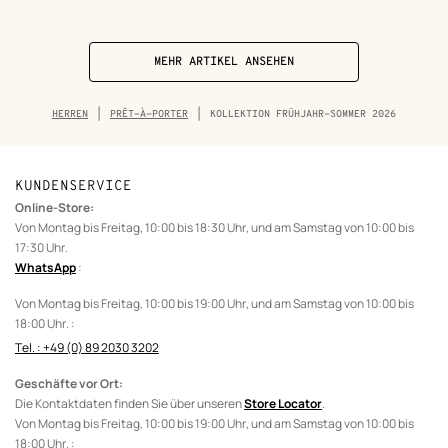
MEHR ARTIKEL ANSEHEN
Navigationspfad
HERREN
PRÊT-À-PORTER
KOLLEKTION FRÜHJAHR-SOMMER 2026
für
die
Kategorie
KUNDENSERVICE
Online-Store:
Von Montag bis Freitag, 10:00 bis 18:30 Uhr, und am Samstag von 10:00 bis
17:30 Uhr.
WhatsApp
:
Von Montag bis Freitag, 10:00 bis 19:00 Uhr, und am Samstag von 10:00 bis
18:00 Uhr. :
Tel. : +49 (0) 89 2030 3202
Geschäfte vor Ort:
Die Kontaktdaten finden Sie über unseren
Store Locator
.
Von Montag bis Freitag, 10:00 bis 19:00 Uhr, und am Samstag von 10:00 bis
18:00 Uhr. :