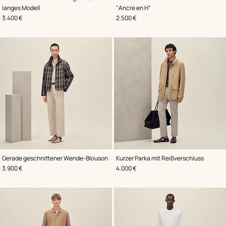
Beige/Natur
Grau
langes Modell
"Ancre en H"
,
Preis
,
Preis
3.400 €
2.500 €
,
Farbe
:
,
Farbe
:
Gerade geschnittener Wende-Blouson
Kurzer Parka mit Reißverschluss
Braun
Beige/Natur
,
Preis
,
Preis
3.900 €
4.000 €