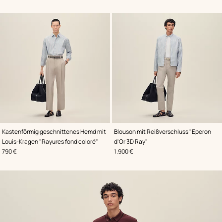
,
Farbe
:
,
Farbe
:
Kastenförmig geschnittenes Hemd mit
Blouson mit Reißverschluss "Eperon
Blau
Blau
Louis-Kragen "Rayures fond coloré"
d'Or 3D Ray"
,
Preis
,
Preis
790 €
1.900 €