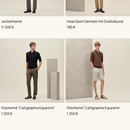
,
Farbe
:
,
Farbe
:
Jackenhemd
Hose Saint Germain mit Elastikbund
Braun
Beige/Natur
,
Preis
,
Preis
11.500 €
780 €
,
Farbe
:
,
Farbe
:
Polohemd "Calligraphie Equestre"
Polohemd "Calligraphie Equestre"
Schwarz
Braun
,
Preis
,
Preis
1.250 €
1.250 €