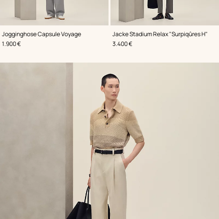
,
Farbe
:
,
Farbe
:
Jogginghose Capsule Voyage
Jacke Stadium Relax "Surpiqûres H"
Grau
Braun
,
Preis
,
Preis
1.900 €
3.400 €