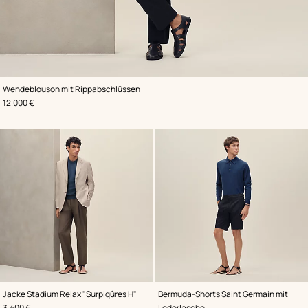
,
Farbe
:
Wendeblouson mit Rippabschlüssen
Braun
,
Preis
12.000 €
,
Farbe
:
,
Farbe
:
Jacke Stadium Relax "Surpiqûres H"
Bermuda-Shorts Saint Germain mit
Beige/Natur
Blau
,
Preis
3.400 €
Lederlasche