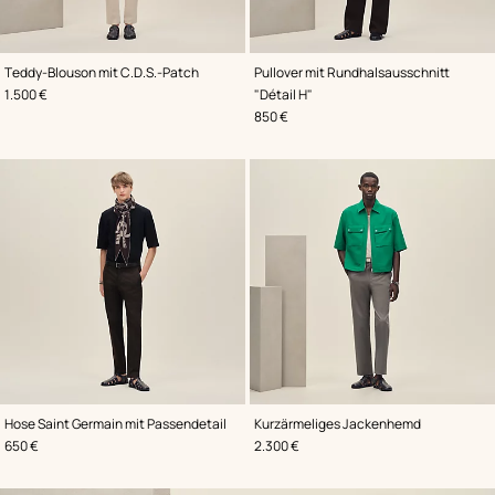
,
Farbe
:
,
Farbe
:
Teddy-Blouson mit C.D.S.-Patch
Pullover mit Rundhalsausschnitt
Beige/Natur
Grün
,
Preis
1.500 €
"Détail H"
,
Preis
850 €
,
Farbe
:
,
Farbe
:
Hose Saint Germain mit Passendetail
Kurzärmeliges Jackenhemd
Braun
Grün
,
Preis
,
Preis
650 €
2.300 €