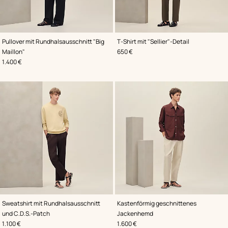
,
Farbe
:
,
Farbe
:
Pullover mit Rundhalsausschnitt "Big
T-Shirt mit "Sellier"-Detail
Braun
Schwarz
,
Preis
Maillon"
650 €
,
Preis
1.400 €
,
Farbe
:
,
Farbe
:
Sweatshirt mit Rundhalsausschnitt
Kastenförmig geschnittenes
Beige/Natur
Rot
und C.D.S.-Patch
Jackenhemd
,
Preis
,
Preis
1.100 €
1.600 €