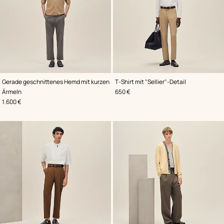
,
Farbe
:
,
Farbe
:
Gerade geschnittenes Hemd mit kurzen
T-Shirt mit "Sellier"-Detail
Beige/Natur
Weiß
,
Preis
Ärmeln
650 €
,
Preis
1.600 €